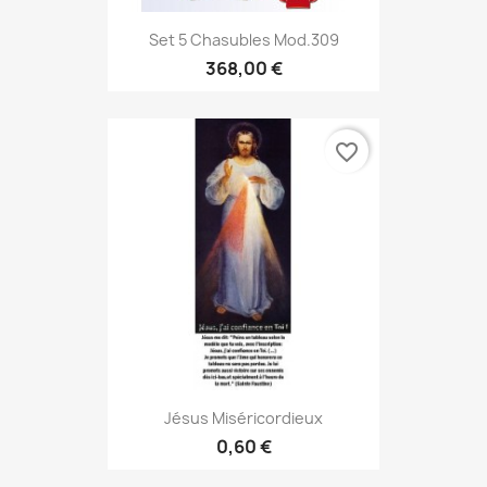
Set 5 Chasubles Mod.309
368,00 €
favorite_border
Jésus Miséricordieux
0,60 €