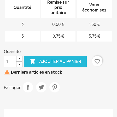
Remise sur
Vous
Quantité
prix
économisez
unitaire
3
0,50 €
1,50 €
5
0,75 €
3,75 €
Quantité

favorite_border
AJOUTER AU PANIER

Derniers articles en stock
Partager