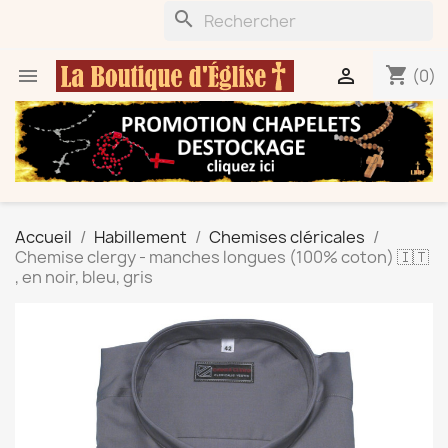
search
shopping_cart


(0)
Accueil
Habillement
Chemises cléricales
Chemise clergy - manches longues (100% coton) 🇮🇹
, en noir, bleu, gris