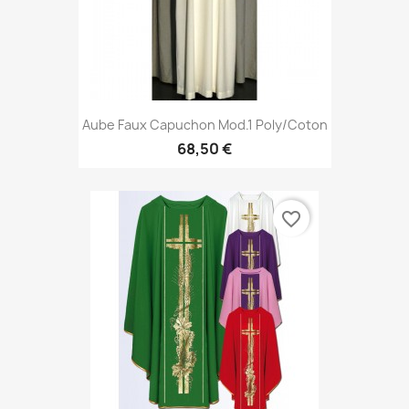
Aube Faux Capuchon Mod.1 Poly/coton
68,50 €
favorite_border