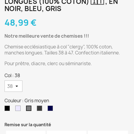
LONGUES (100% COTON) 🇮🇹 , EN
NOIR, BLEU, GRIS
48,99 €
Notre meilleure vente de chemises !!!
Chemise ecclésiastique à col "clergy", 100% coton,
manches longues. Tailles 38 à 47. Confection italienne.
Pour prêtre, diacre, clerc ou séminariste.
Col : 38
Couleur : Gris moyen
Noir
Gris
Gris
Bleu
Gris
clair
foncé
foncé
moyen
Remise sur la quantité