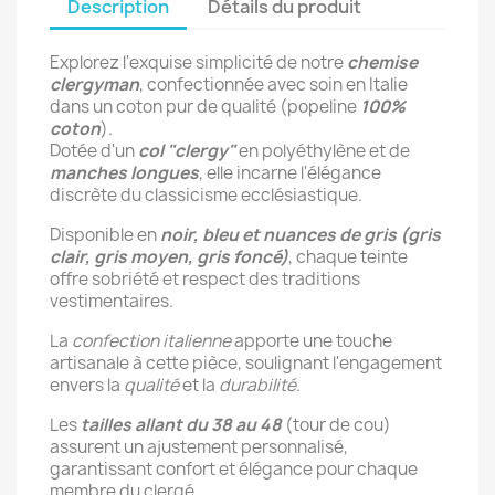
Description
Détails du produit
Explorez l'exquise simplicité de notre
chemise
clergyman
, confectionnée avec soin en Italie
dans un coton pur de qualité (popeline
100%
coton
).
Dotée d'un
col "clergy"
en polyéthylène et de
manches longues
, elle incarne l'élégance
discrète du classicisme ecclésiastique.
Disponible en
noir, bleu et nuances de gris (gris
clair, gris moyen, gris foncé)
, chaque teinte
offre sobriété et respect des traditions
vestimentaires.
La
confection italienne
apporte une touche
artisanale à cette pièce, soulignant l'engagement
envers la
qualité
et la
durabilité
.
Les
tailles allant du 38 au 48
(tour de cou)
assurent un ajustement personnalisé,
garantissant confort et élégance pour chaque
membre du clergé.