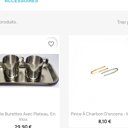
ACCESSOIRES
9 produits.
Trier 
favorite_border
Aperçu rapide
Aperçu rapide


De Burettes Avec Plateau, En
Pince À Charbon D'encens - 
Inox
8,10 €
29,90 €