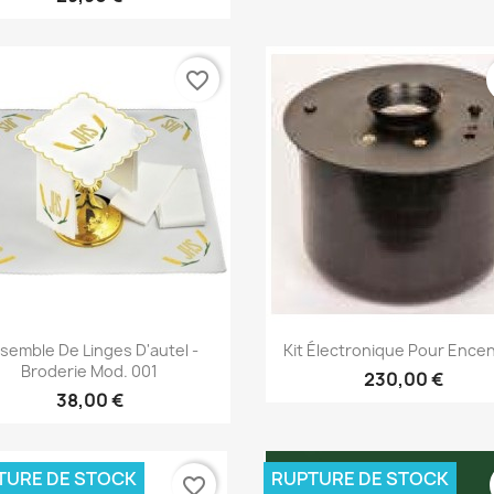
favorite_border
Aperçu rapide
Aperçu rapide


semble De Linges D'autel -
Kit Électronique Pour Encen
Broderie Mod. 001
230,00 €
38,00 €
TURE DE STOCK
RUPTURE DE STOCK
favorite_border