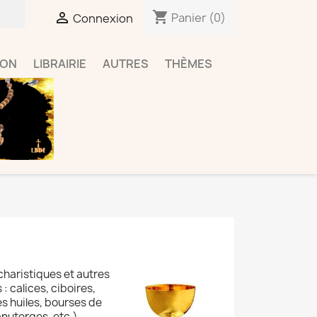
shopping_cart

Panier
(0)
Connexion
ION
LIBRAIRIE
AUTRES
THÈMES
charistiques et autres
: calices, ciboires,
s huiles, bourses de
anuterges, etc.).