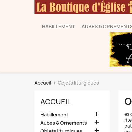
HABILLEMENT
AUBES & ORNEMENT
Accueil
Objets liturgiques
O
ACCUEIL

es 
Habillement
rit

Aubes & Ornements
pat

Objets liturgiques
col