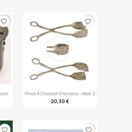
favorite_border
favorite_border
Aperçu rapide

soir
Pince À Charbon D'encens - Mod. 2
20,30 €
favorite_border
favorite_border