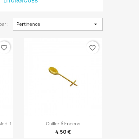
LITURGIQUES

par :
Pertinence
favorite_border
favorite_border
Aperçu rapide

Mod. 1
Cuiller À Encens
4,50 €