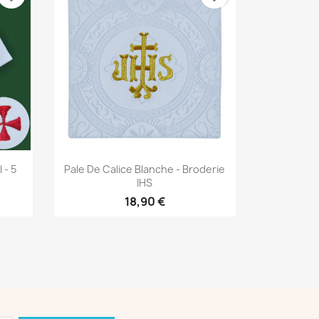
Aperçu rapide

 - 5
Pale De Calice Blanche - Broderie
IHS
18,90 €