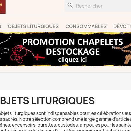
search
S
OBJETS LITURGIQUES
CONSOMMABLES
DÉVOT
BJETS LITURGIQUES
objets liturgiques sont indispensables pour les célébrations eu
es sacrés. Notre sélection comprend une large gamme d’articles 
ènes, encensoirs, burettes, custodes, ampoules pour les sainte
lecte, ainsi que des linges d’autel (corporaux, purificatoires, m