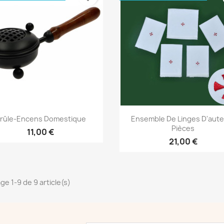
Aperçu rapide
Aperçu rapide


rûle-Encens Domestique
Ensemble De Linges D'autel
Pièces
11,00 €
21,00 €
ge 1-9 de 9 article(s)