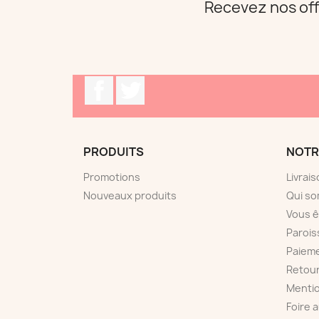
Recevez nos off
Facebook
Twitter
PRODUITS
NOTR
Promotions
Livrai
Nouveaux produits
Qui s
Vous ê
Paroi
Paieme
Retou
Mentio
Foire 