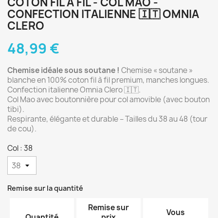
COTON FIL À FIL - COL MAO -
CONFECTION ITALIENNE 🇮🇹 OMNIA
CLERO
48,99 €
Chemise idéale sous soutane !
 Chemise « soutane » 
blanche en 100% coton fil à fil premium, manches longues. 
Confection italienne Omnia Clero 🇮🇹. 
Col Mao avec boutonnière pour col amovible (avec bouton 
tibi). 
Respirante, élégante et durable – Tailles du 38 au 48 (tour 
de cou).
Col : 38
Remise sur la quantité
Remise sur
Vous
Quantité
prix