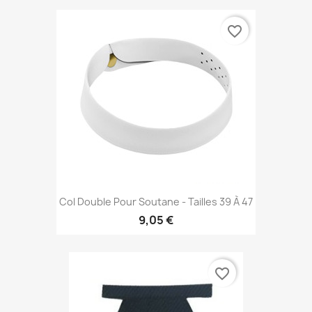
favorite_border
Col Double Pour Soutane - Tailles 39 À 47
9,05 €
favorite_border