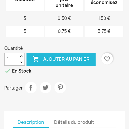
économisez
unitaire
3
0,50 €
1,50 €
5
0,75 €
3,75 €
Quantité

favorite_border
AJOUTER AU PANIER

En Stock
Partager
Description
Détails du produit