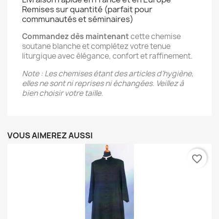
Remises sur quantité (parfait pour
communautés et séminaires)
Commandez dès maintenant
 cette chemise 
soutane blanche et complétez votre tenue 
liturgique avec élégance, confort et raffinement.
Note : Les chemises étant des articles d’hygiène, 
elles ne sont ni reprises ni échangées. Veillez à 
bien choisir votre taille.
VOUS AIMEREZ AUSSI
favorite_border