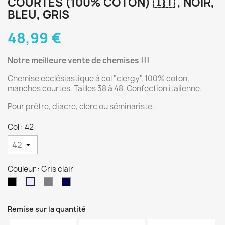
COURTES (100% COTON) 🇮🇹 , NOIR,
BLEU, GRIS
48,99 €
Notre meilleure vente de chemises !!!
Chemise ecclésiastique à col "clergy", 100% coton,
manches courtes. Tailles 38 à 48. Confection italienne.
Pour prêtre, diacre, clerc ou séminariste.
Col : 42
Couleur : Gris clair
Noir
Gris
Bleu
Gris
moyen
foncé
clair
Remise sur la quantité