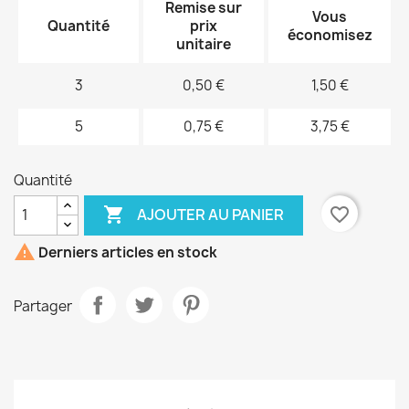
Remise sur
Vous
Quantité
prix
économisez
unitaire
3
0,50 €
1,50 €
5
0,75 €
3,75 €
Quantité

favorite_border
AJOUTER AU PANIER

Derniers articles en stock
Partager