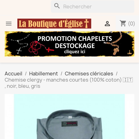
search
shopping_cart


(0)
Accueil
Habillement
Chemises cléricales
Chemise clergy - manches courtes (100% coton) 🇮🇹
, noir, bleu, gris