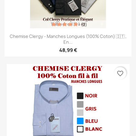
(2)
Chemise Clergy - Manches Longues (100% Coton) 🇮🇹 ,
En...
48,99 €
favorite_border