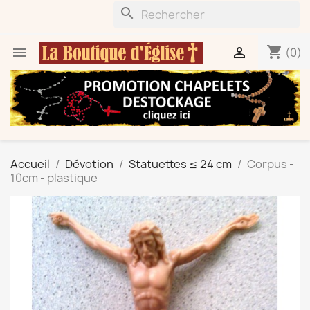
search
shopping_cart


(0)
Accueil
Dévotion
Statuettes ≤ 24 cm
Corpus -
10cm - plastique