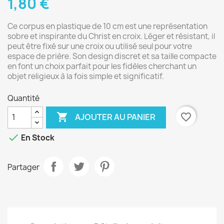
1,80 €
Ce corpus en plastique de 10 cm est une représentation
sobre et inspirante du Christ en croix. Léger et résistant, il
peut être fixé sur une croix ou utilisé seul pour votre
espace de prière. Son design discret et sa taille compacte
en font un choix parfait pour les fidèles cherchant un
objet religieux à la fois simple et significatif.
Quantité

favorite_border
AJOUTER AU PANIER

En Stock
Partager