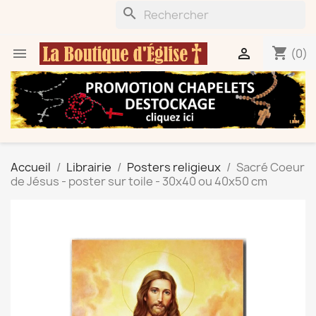
search
shopping_cart


(0)
Accueil
Librairie
Posters religieux
Sacré Coeur
de Jésus - poster sur toile - 30x40 ou 40x50 cm