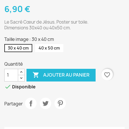
6,90 €
Le Sacré Cœur de Jésus. Poster sur toile.
Dimensions 30x40 ou 40x50 cm.
Taille image : 30 x 40 cm
30 x 40 cm
40 x 50 cm
Quantité

favorite_border
AJOUTER AU PANIER

Disponible
Partager