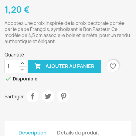
1,20 €
Adoptez une croix inspirée de la croix pectorale portée
par le pape François, symbolisant le Bon Pasteur. Ce
modèle de 4,5 cm associe le bois et le métal pour un rendu
authentique et élégant.
Quantité

favorite_border
AJOUTER AU PANIER

Disponible
Partager
Description
Détails du produit