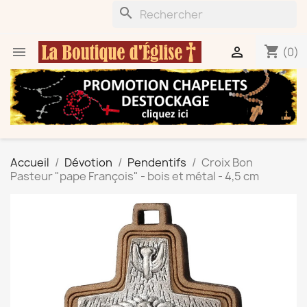
search
shopping_cart


(0)
Accueil
Dévotion
Pendentifs
Croix Bon
Pasteur "pape François" - bois et métal - 4,5 cm