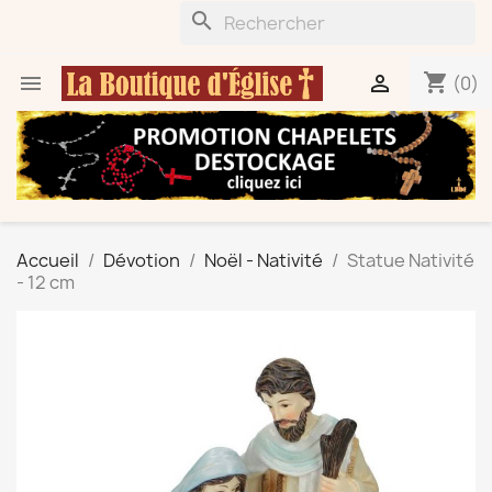
search
shopping_cart


(0)
Accueil
Dévotion
Noël - Nativité
Statue Nativité
- 12 cm