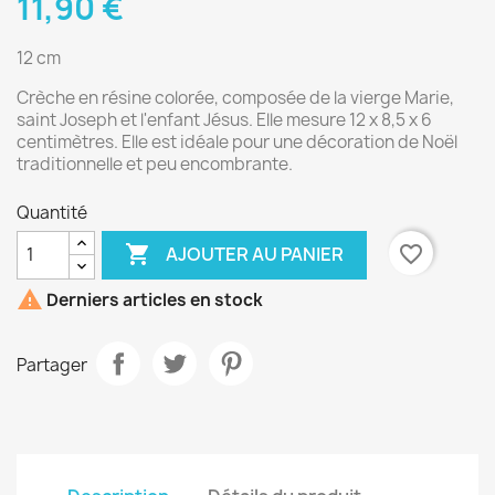
11,90 €
12 cm
Crèche en résine colorée, composée de la vierge Marie,
saint Joseph et l'enfant Jésus. Elle mesure 12 x 8,5 x 6
centimètres. Elle est idéale pour une décoration de Noël
traditionnelle et peu encombrante.
Quantité

favorite_border
AJOUTER AU PANIER

Derniers articles en stock
Partager