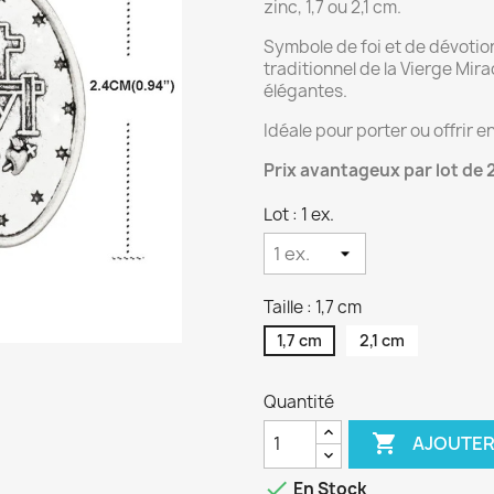
zinc, 1,7 ou 2,1 cm.
Symbole de foi et de dévotion
traditionnel de la Vierge Mir
élégantes.
Idéale pour porter ou offrir 
Prix avantageux par lot de 
Lot : 1 ex.
Taille : 1,7 cm
1,7 cm
2,1 cm
Quantité

AJOUTER

En Stock