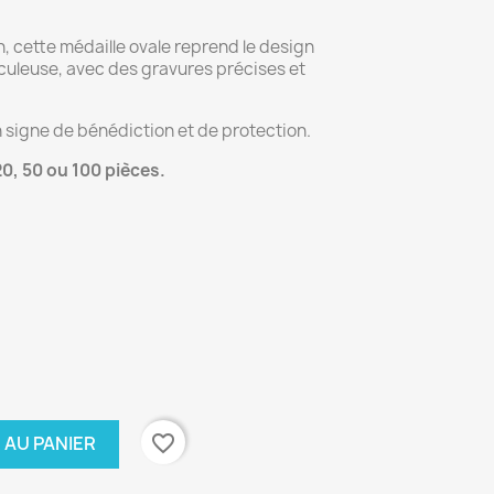
, cette médaille ovale reprend le design
aculeuse, avec des gravures précises et
en signe de bénédiction et de protection.
20, 50 ou 100 pièces.
favorite_border
 AU PANIER