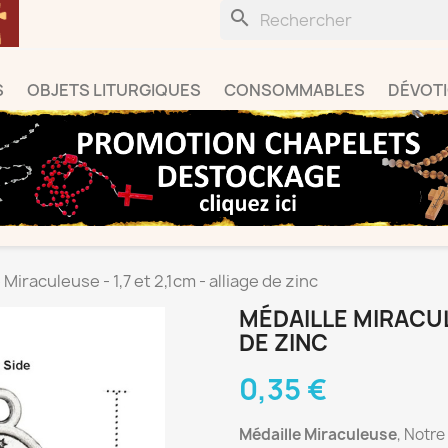
search
S
OBJETS LITURGIQUES
CONSOMMABLES
DÉVOT
 Miraculeuse - 1,7 et 2,1cm - alliage de zinc
MÉDAILLE MIRACULE
DE ZINC
0,35 €
Médaille Miraculeuse
, Notre