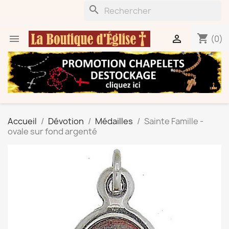
search
shopping_cart


(0)
Accueil
Dévotion
Médailles
Sainte Famille -
ovale sur fond argenté