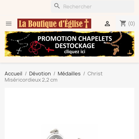
search
shopping_cart


(0)
Accueil
Dévotion
Médailles
Christ
Miséricordieux 2,2 cm