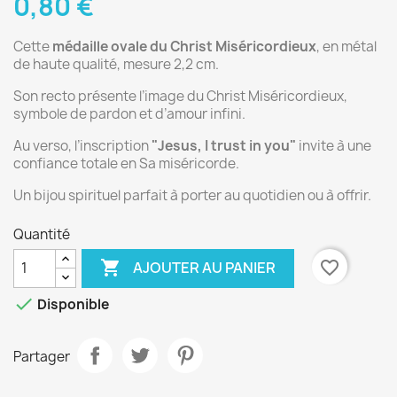
0,80 €
Cette
médaille ovale du Christ Miséricordieux
, en métal
de haute qualité, mesure 2,2 cm.
Son recto présente l’image du Christ Miséricordieux,
symbole de pardon et d’amour infini.
Au verso, l’inscription
"Jesus, I trust in you"
invite à une
confiance totale en Sa miséricorde.
Un bijou spirituel parfait à porter au quotidien ou à offrir.
Quantité

favorite_border
AJOUTER AU PANIER

Disponible
Partager