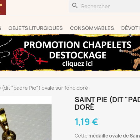
search
S
OBJETS LITURGIQUES
CONSOMMABLES
DÉVOT
e (dit "padre Pio") ovale sur fond doré
SAINT PIE (DIT "P
DORÉ
1,19 €
Cette
médaille ovale de Sain