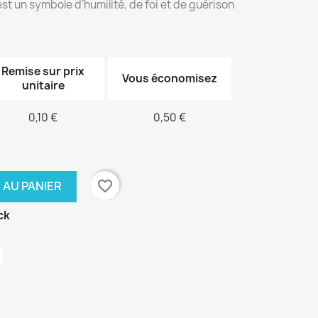
st un symbole d’humilité, de foi et de guérison
Remise sur prix
Vous économisez
unitaire
0,10 €
0,50 €
favorite_border
 AU PANIER
ck