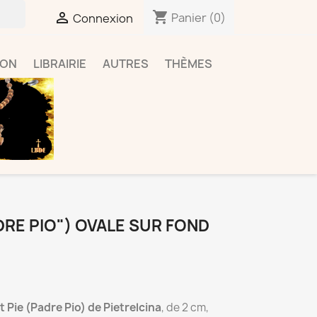
shopping_cart

Panier
(0)
Connexion
ION
LIBRAIRIE
AUTRES
THÈMES
ADRE PIO") OVALE SUR FOND
t Pie (Padre Pio) de Pietrelcina
, de 2 cm,