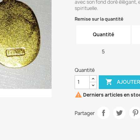
avec son fond doré élégant, e
spirituelle.
Remise sur la quantité
Quantité
5
Quantité

AJOUTER

Derniers articles en sto
Partager