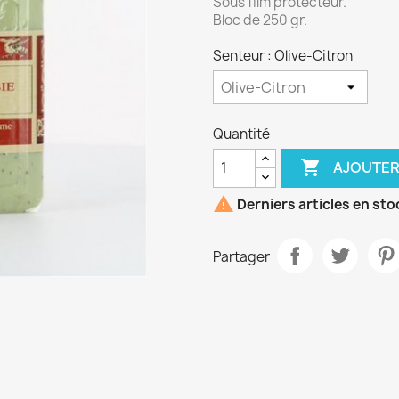
Sous film protecteur.
Bloc de 250 gr.
Senteur : Olive-Citron
Quantité

AJOUTER

Derniers articles en sto
Partager