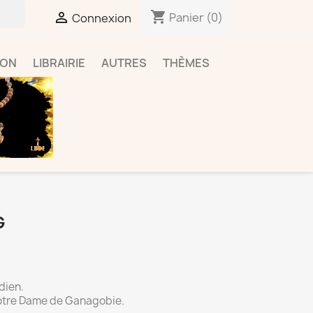
shopping_cart

Panier
(0)
Connexion
ION
LIBRAIRIE
AUTRES
THÈMES
G
dien.
otre Dame de Ganagobie
.