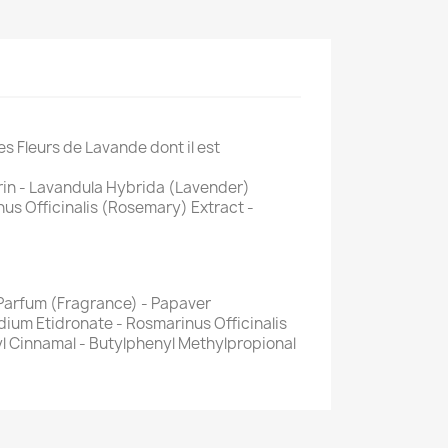
es Fleurs de Lavande dont il est
rin - Lavandula Hybrida (Lavender)
s Officinalis (Rosemary) Extract -
 Parfum (Fragrance) - Papaver
um Etidronate - Rosmarinus Officinalis
yl Cinnamal - Butylphenyl Methylpropional