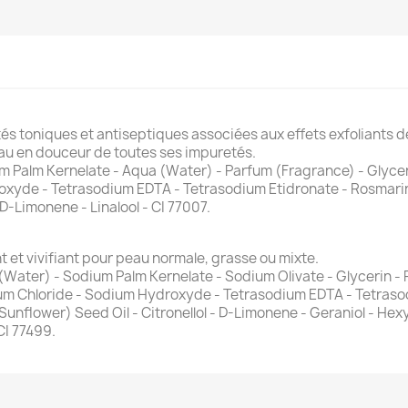
tés toniques et antiseptiques associées aux effets exfoliants d
eau en douceur de toutes ses impuretés.
um Palm Kernelate - Aqua (Water) - Parfum (Fragrance) - Glyce
xyde - Tetrasodium EDTA - Tetrasodium Etidronate - Rosmarinu
D-Limonene - Linalool - CI 77007.
t et vivifiant pour peau normale, grasse ou mixte.
(Water) - Sodium Palm Kernelate - Sodium Olivate - Glycerin -
 Chloride - Sodium Hydroxyde - Tetrasodium EDTA - Tetrasodi
unflower) Seed Oil - Citronellol - D-Limonene - Geraniol - Hex
 CI 77499.