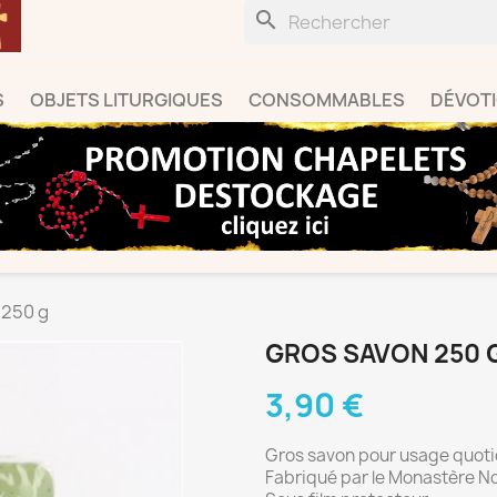
search
S
OBJETS LITURGIQUES
CONSOMMABLES
DÉVOT
 250 g
GROS SAVON 250 
3,90 €
Gros savon pour usage quoti
Fabriqué par le
Monastère N