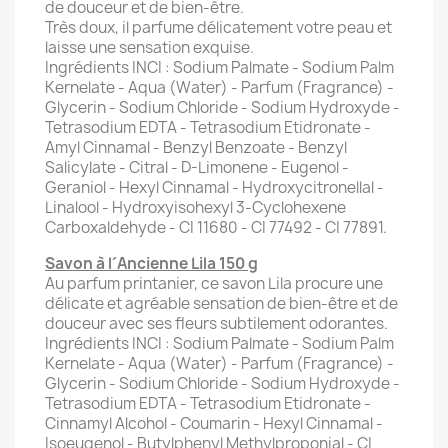
de douceur et de bien-être.
Très doux, il parfume délicatement votre peau et
laisse une sensation exquise.
Ingrédients INCI : Sodium Palmate - Sodium Palm
Kernelate - Aqua (Water) - Parfum (Fragrance) -
Glycerin - Sodium Chloride - Sodium Hydroxyde -
Tetrasodium EDTA - Tetrasodium Etidronate -
Amyl Cinnamal - Benzyl Benzoate - Benzyl
Salicylate - Citral - D-Limonene - Eugenol -
Geraniol - Hexyl Cinnamal - Hydroxycitronellal -
Linalool - Hydroxyisohexyl 3-Cyclohexene
Carboxaldehyde - CI 11680 - CI 77492 - CI 77891.
Savon à l´Ancienne Lila 150 g
Au parfum printanier, ce savon Lila procure une
délicate et agréable sensation de bien-être et de
douceur avec ses fleurs subtilement odorantes.
Ingrédients INCI : Sodium Palmate - Sodium Palm
Kernelate - Aqua (Water) - Parfum (Fragrance) -
Glycerin - Sodium Chloride - Sodium Hydroxyde -
Tetrasodium EDTA - Tetrasodium Etidronate -
Cinnamyl Alcohol - Coumarin - Hexyl Cinnamal -
Isoeugenol - Butylphenyl Methylproponial - CI