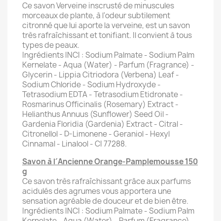
Ce savon Verveine inscrusté de minuscules
morceaux de plante, à l'odeur subtilement
citronné que lui aporte la verveine, est un savon
très rafraîchissant et tonifiant. Il convient à tous
types de peaux.
Ingrédients INCI : Sodium Palmate - Sodium Palm
Kernelate - Aqua (Water) - Parfum (Fragrance) -
Glycerin - Lippia Citriodora (Verbena) Leaf -
Sodium Chloride - Sodium Hydroxyde -
Tetrasodium EDTA - Tetrasodium Etidronate -
Rosmarinus Officinalis (Rosemary) Extract -
Helianthus Annuus (Sunflower) Seed Oil -
Gardenia Floridia (Gardenia) Extract - Citral -
Citronellol - D-Limonene - Geraniol - Hexyl
Cinnamal - Linalool - CI 77288.
Savon à l´Ancienne Orange-Pamplemousse 150
g
Ce savon très rafraîchissant grâce aux parfums
acidulés des agrumes vous apportera une
sensation agréable de douceur et de bien être.
Ingrédients INCI : Sodium Palmate - Sodium Palm
Kernelate - Aqua (Water) - Parfum (Fragrance) -