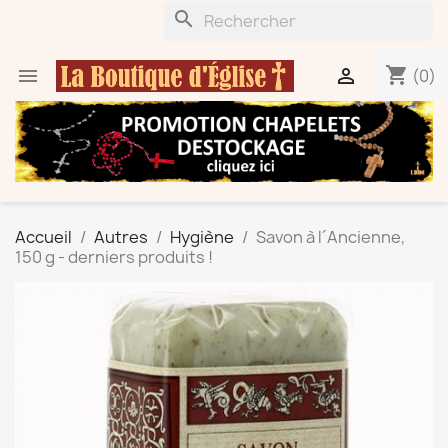
search
shopping_cart


(0)
Accueil
Autres
Hygiène
Savon à l´Ancienne,
150 g - derniers produits !