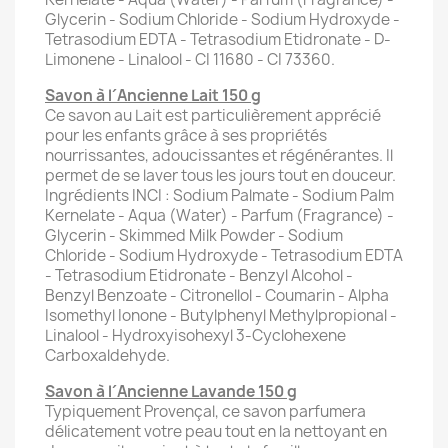
Glycerin - Sodium Chloride - Sodium Hydroxyde -
Tetrasodium EDTA - Tetrasodium Etidronate - D-
Limonene - Linalool - CI 11680 - CI 73360.
Savon à l´Ancienne Lait 150 g
Ce savon au Lait est particulièrement apprécié
pour les enfants grâce à ses propriétés
nourrissantes, adoucissantes et régénérantes. Il
permet de se laver tous les jours tout en douceur.
Ingrédients INCI : Sodium Palmate - Sodium Palm
Kernelate - Aqua (Water) - Parfum (Fragrance) -
Glycerin - Skimmed Milk Powder - Sodium
Chloride - Sodium Hydroxyde - Tetrasodium EDTA
- Tetrasodium Etidronate - Benzyl Alcohol -
Benzyl Benzoate - Citronellol - Coumarin - Alpha
Isomethyl Ionone - Butylphenyl Methylpropional -
Linalool - Hydroxyisohexyl 3-Cyclohexene
Carboxaldehyde.
Savon à l´Ancienne Lavande 150 g
Typiquement Provençal, ce savon parfumera
délicatement votre peau tout en la nettoyant en