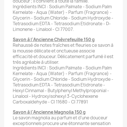
douceur ; il convient à toute la famille.
Ingrédients INCI : Sodium Palmate - Sodium Palm
Kernelate - Aqua (Water) - Parfum (Fragrance) -
Glycerin - Sodium Chloride - Sodium Hydroxyde -
Tetrasodium EDTA - Tetrasodium Etidronate - D-
Limonene - Linalool - CI 77007.
Savon à l´Ancienne Chèvrefeuille 150 g
Rehaussé de notes fraîches et fleuries ce savon à
la mousse délicate et onctueuse associe
efficacité et douceur. Délicatement parfumé il est
très agréable à utiliser.
Ingrédients INCI : Sodium Palmate - Sodium Palm
Kernelate - Aqua (Water) - Parfum (Fragrance) -
Glycerin - Sodium Chloride - Sodium Hydroxyde -
Tetrasodium EDTA - Tetrasodium Etidronate -
Hexyl Cinnamal - Butylphenyl Methylproponial -
Linalool - Hydroxyisohexyl 3-Cyclohexene
Carboxaldehyde - CI 11680 - CI 77891
Savon à l´Ancienne Magnolia 150 g
Le savon magnolia au parfum et d'une douceur
exceptionnels procure une étonnante sensation