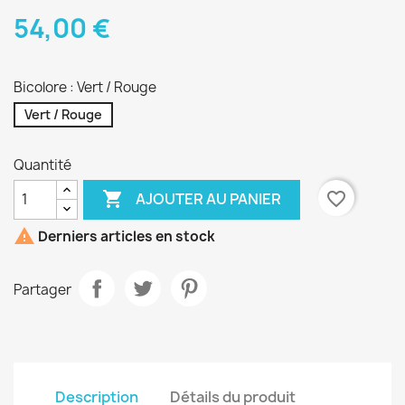
54,00 €
Bicolore : Vert / Rouge
Vert / Rouge
Quantité

favorite_border
AJOUTER AU PANIER

Derniers articles en stock
Partager
Description
Détails du produit