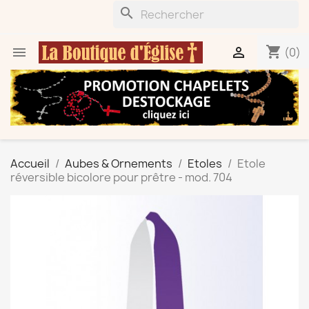
search
shopping_cart


(0)
Accueil
Aubes & Ornements
Etoles
Etole
réversible bicolore pour prêtre - mod. 704