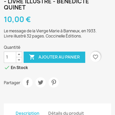
- LIVRE ILLUSTRÉ - BÉNÉDICTE
QUINET
10,00 €
Le message de la Vierge Marie à Banneux, en 1933.
Livre illustré 32 pages. Coccinelle Éditions.
Quantité

favorite_border
AJOUTER AU PANIER

En Stock
Partager
Description
Détails du produit