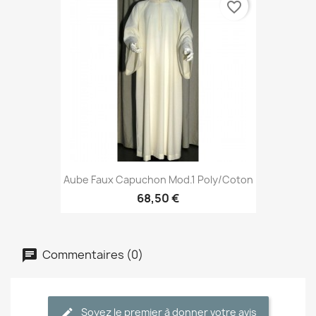
favorite_border
Aube Faux Capuchon Mod.1 Poly/coton
68,50 €
Commentaires (0)
Soyez le premier à donner votre avis