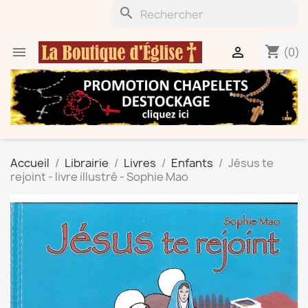
search
shopping_cart


(0)
Accueil
Librairie
Livres
Enfants
Jésus te
rejoint - livre illustré - Sophie Mao