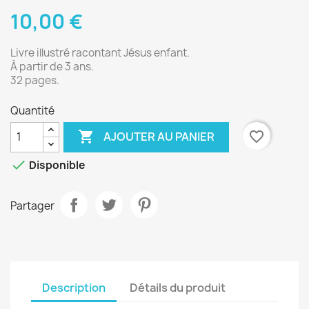
10,00 €
Livre illustré racontant Jésus enfant.
À partir de 3 ans.
32 pages.
Quantité

favorite_border
AJOUTER AU PANIER

Disponible
Partager
Description
Détails du produit