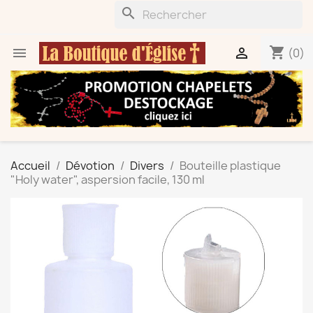
search
shopping_cart


(0)
Accueil
Dévotion
Divers
Bouteille plastique
"Holy water", aspersion facile, 130 ml