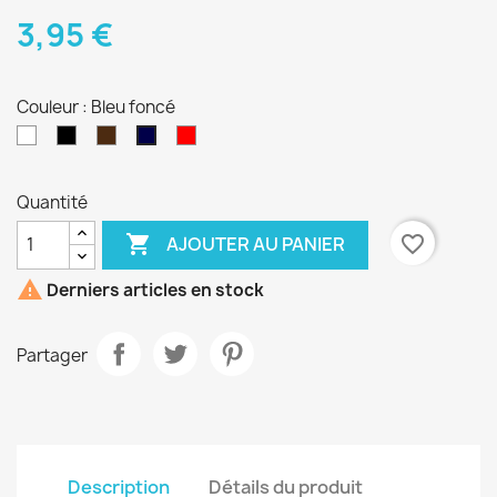
3,95 €
Couleur : Bleu foncé
Blanc
Noir
Brun
Rouge
Bleu
-
foncé
marron
Quantité

favorite_border
AJOUTER AU PANIER

Derniers articles en stock
Partager
Description
Détails du produit