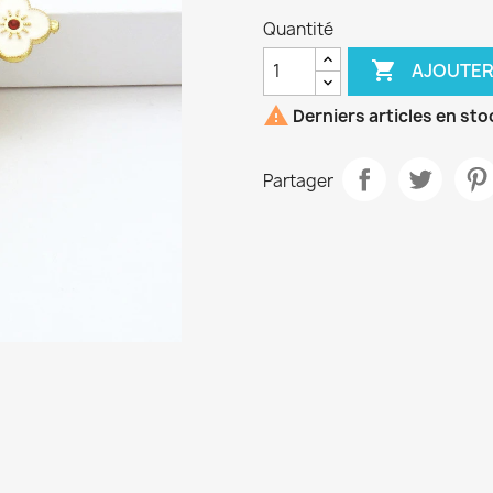
Quantité

AJOUTER

Derniers articles en sto
Partager