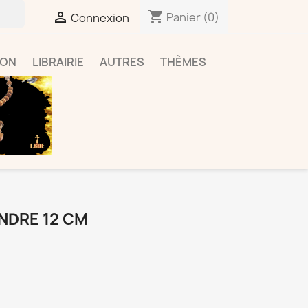
shopping_cart

Panier
(0)
Connexion
ION
LIBRAIRIE
AUTRES
THÈMES
NDRE 12 CM