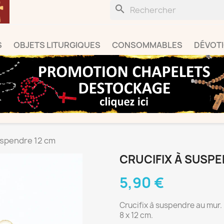
search
S
OBJETS LITURGIQUES
CONSOMMABLES
DÉVOT
uspendre 12 cm
CRUCIFIX À SUSPE
5,90 €
Crucifix à suspendre au mur.
8 x 12 cm.