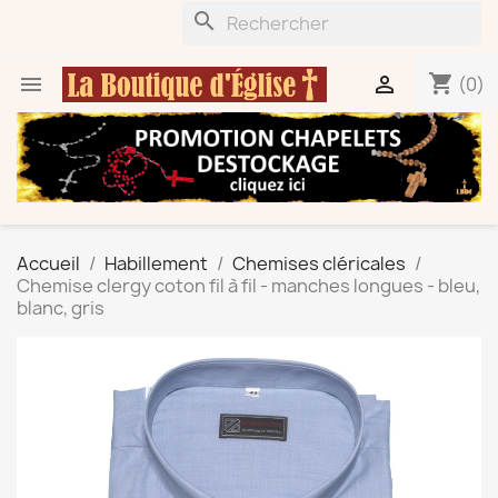
search
shopping_cart


(0)
Accueil
Habillement
Chemises cléricales
Chemise clergy coton fil à fil - manches longues - bleu,
blanc, gris