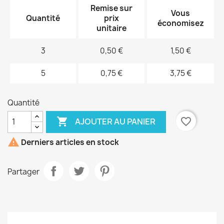
Remise sur
Vous
Quantité
prix
économisez
unitaire
3
0,50 €
1,50 €
5
0,75 €
3,75 €
Quantité

favorite_border
AJOUTER AU PANIER

Derniers articles en stock
Partager