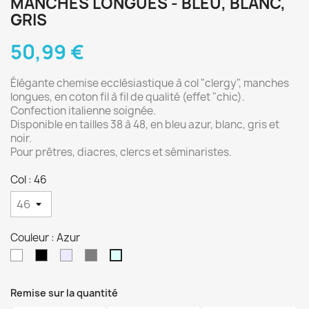
MANCHES LONGUES - BLEU, BLANC,
GRIS
50,99 €
Élégante chemise ecclésiastique à col "clergy", manches
longues, en coton fil à fil de qualité (effet "chic).
Confection italienne soignée.
Disponible en tailles 38 à 48, en bleu azur, blanc, gris et
noir.
Pour prêtres, diacres, clercs et séminaristes.
Col : 46
Couleur : Azur
Blanc
Noir
Gris
Gris
Azur
clair
moyen
Remise sur la quantité