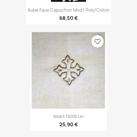
Aube Faux Capuchon Mod.1 Poly/coton
68,50 €
favorite_border
Amict 100% Lin
25,90 €