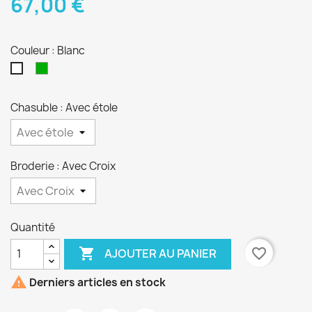
67,00 €
Couleur : Blanc
Vert
Blanc
Chasuble : Avec étole
Broderie : Avec Croix
Quantité

favorite_border
AJOUTER AU PANIER

Derniers articles en stock