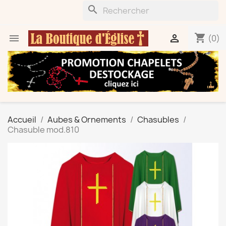
search
shopping_cart


(0)
Accueil
Aubes & Ornements
Chasubles
Chasuble mod.810