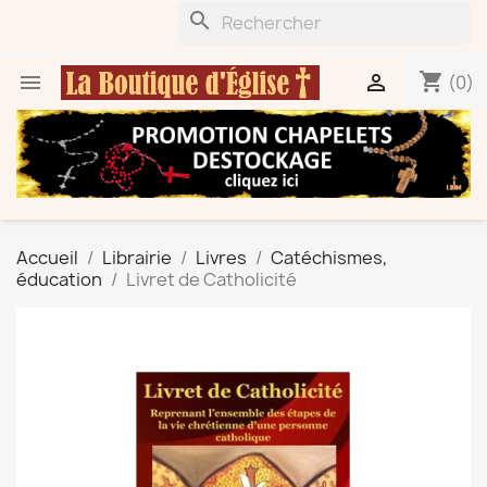
search
shopping_cart


(0)
Accueil
Librairie
Livres
Catéchismes,
éducation
Livret de Catholicité