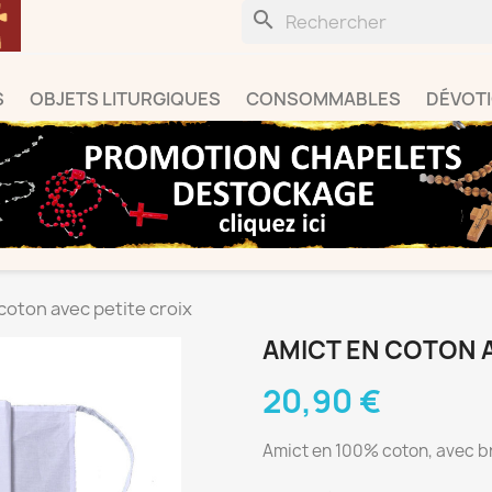
search
S
OBJETS LITURGIQUES
CONSOMMABLES
DÉVOT
coton avec petite croix
AMICT EN COTON A
20,90 €
Amict en 100% coton, avec br