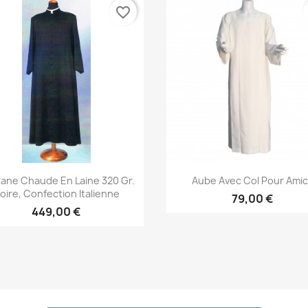
favorite_border
Aperçu rapide
Aperçu rapide


ane Chaude En Laine 320 Gr.
Aube Avec Col Pour Amic
oire, Confection Italienne
79,00 €
449,00 €