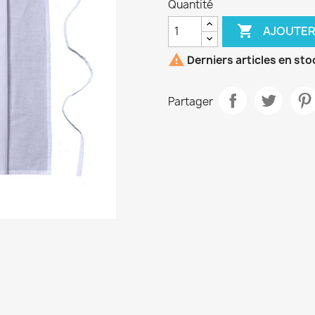
Quantité

AJOUTER

Derniers articles en sto
Partager