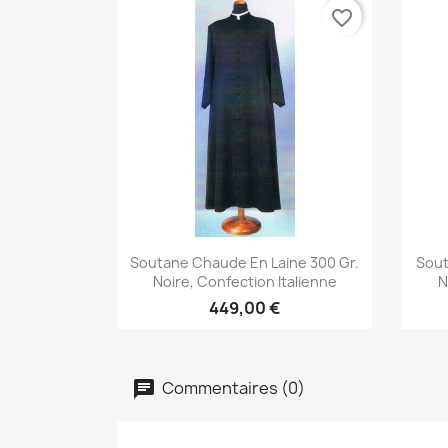
favorite_border
Aperçu rapide

Soutane Chaude En Laine 300 Gr.
Sout
Noire, Confection Italienne
N
449,00 €
Commentaires (0)