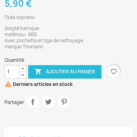
5,90 €
Flute soprano
doigté baroque
matériau : ABS
Avec pochette et tige de nettoyage
marque Thomann
Quantité

favorite_border
AJOUTER AU PANIER

Derniers articles en stock
Partager